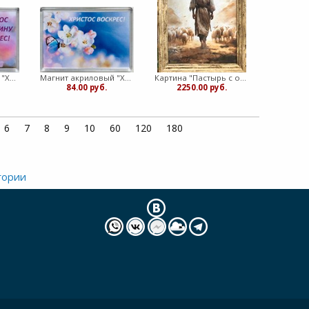
Магнит акриловый "Христос Воскрес" цветы розовый (ТС)
Магнит акриловый "Христос Воскрес" яблоня голубой (ТС)
Картина "Пастырь с овцами" печать на холсте 20-30 (ТС)
84.00 руб.
2250.00 руб.
6
7
8
9
10
60
120
180
гории