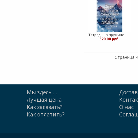
Тетрадь на пружине 14,8х20 "Вера же есть "
320.00 руб.
Страница 4
Мы здесь …
Достав
Лучшая цена
Конта
Как заказать?
О нас
Как оплатить?
Cогла