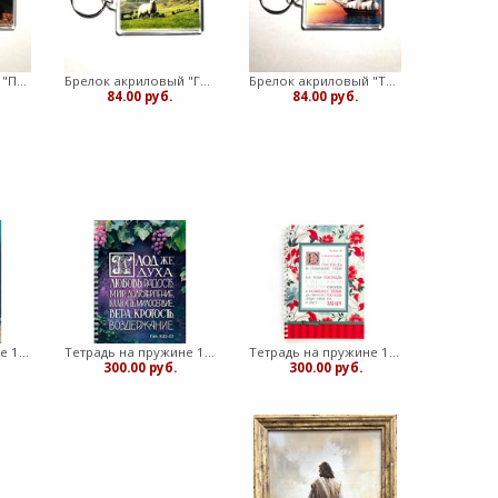
Брелок акриловый "Праведник смел как лев" (ТС)
Брелок акриловый "Господь - Пастырь мой" овечка (ТС)
Брелок акриловый "Ты укажешь мне путь жизнь" корабль (ТС)
84.00 руб.
84.00 руб.
Тетрадь на пружине 14,8х20 "Веруй в Господа"
Тетрадь на пружине 14,8х20 "Плод ДУХА"
Тетрадь на пружине 14,8х20 "Да благословит"
300.00 руб.
300.00 руб.