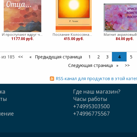
И проступают вдруг черты Отца. Беседы о духовном Богословии (Мягкий)
Послание Колоссянам и Филимону. Серия "Библия говорит сегодня" (Мягкий)
1177.00 руб.
415.00 руб.
84.00 руб.
 из 185
<<
Предыдущая страница
1
2
3
4
5
Следующая страница
>>
RSS-канал для продуктов в этой кате
ка
Где наш магазин?
кты
Часы работы
+74995303500
шение
+74996775567