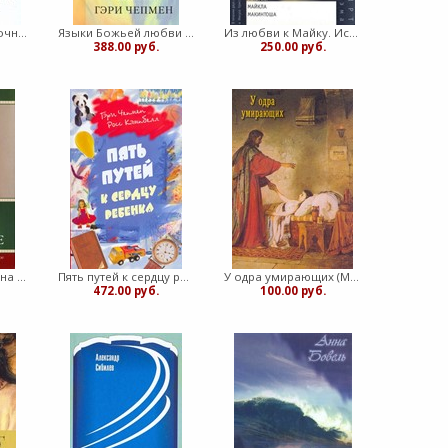
Библейский справочник Геллея. Редакция 2006 (Твердый)
Языки Божьей любви (Мягкий)
Из любви к Майку. История Майкла Макинтоша (Мягкий)
388.00 руб.
250.00 руб.
Несемейные люди на перепутье (Мягкий)
Пять путей к сердцу ребенка (Мягкий)
У одра умирающих (Мягкий)
472.00 руб.
100.00 руб.