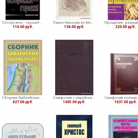
Осторожно - героин! Свидетельство матери (Мягкий)
Павел Николаи из Монрепо. Европеец, не такой как все (Мягкий)
116.00 руб.
136.00 руб.
220.00 руб.
Сборник библейских таблиц и карт (Твердый)
Симфония с еврейским и греческим указателями Том - 2 Указатели (Твердый)
627.00 руб.
1405.00 руб.
1631.00 руб.