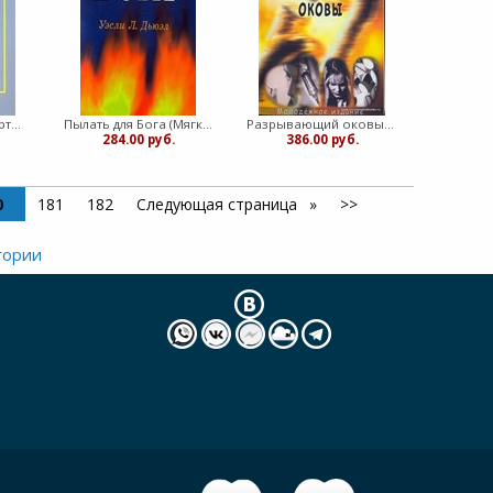
Отличительные черты христианского характера (Мягкий)
Пылать для Бога (Мягкий)
Разрывающий оковы. Молодежное издание (Мягкий)
284.00 руб.
386.00 руб.
0
181
182
Следующая страница
>>
гории