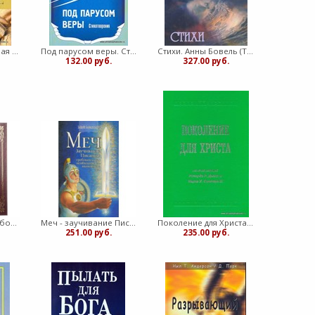
Прощение: разрывая оковы ненависти (Мягкий)
Под парусом веры. Стихотворения (Мягкий)
Стихи. Анны Бовель (Твердый)
132.00 руб.
327.00 руб.
Симфония полная большого формата Том - 1 (с еврейскими и греческими указателями) (Твердый)
Меч - заучивание Писания (Мягкий)
Поколение для Христа (под общей редакцией Ричарда Р.Данна и Марка Х. Сентера III) (Твердый)
251.00 руб.
235.00 руб.