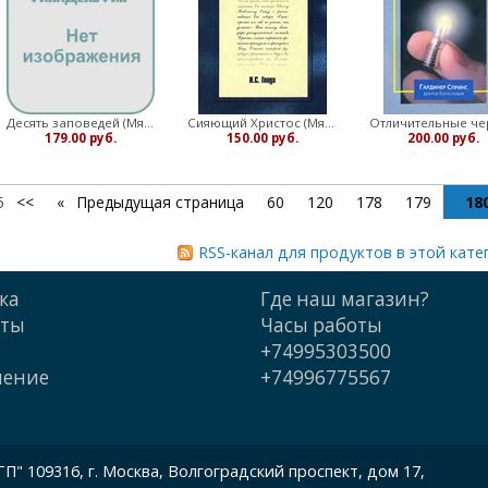
Десять заповедей (Мягкий)
Сияющий Христос (Мягкий)
179.00 руб.
150.00 руб.
200.00 руб.
5
<<
Предыдущая страница
60
120
178
179
18
RSS-канал для продуктов в этой кате
ка
Где наш магазин?
кты
Часы работы
+74995303500
шение
+74996775567
 109316, г. Москва, Волгоградский проспект, дом 17,