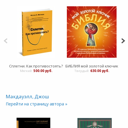
Сплетни. Как противостоять?
БИБЛИЯ мой золотой ключик
З
Мягкий:
500.00 руб.
Твердый:
630.00 руб.
Макдауэлл, Джош
Перейти на страницу автора »