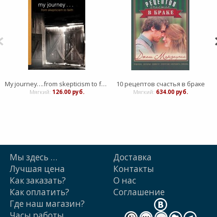
My journey….from skepticism to faith
10 рецептов счастья в браке
Мягкий:
126.00 руб.
Мягкий:
634.00 руб.
Мы здесь …
Доставка
Лучшая цена
Контакты
Как заказать?
О нас
Как оплатить?
Cоглашение
Где наш магазин?
Часы работы